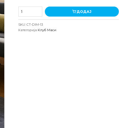
Клуб
ДОДАЈ
маса
Димос
SKU:
CT-DIM-13
бела-
Категорија
Клуб Маси
атлантик
количина