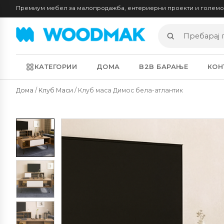
Премиум мебел за малопродажба, ентериерни проекти и голем
Пребарај
производи
КАТЕГОРИИ
ДОМА
B2B БАРАЊЕ
КОН
Дома
/
Клуб Маси
/ Клуб маса Димос бела-атлантик