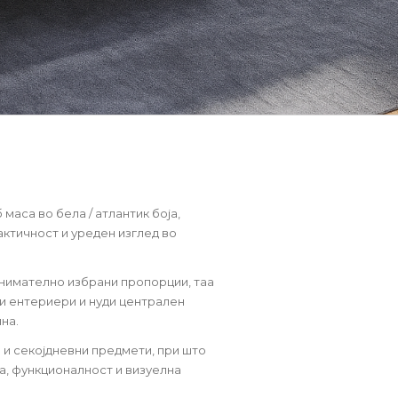
маса во бела / атлантик боја,
актичност и уреден изглед во
внимателно избрани пропорции, таа
и ентериери и нуди централен
на.
 и секојдневни предмети, при што
а, функционалност и визуелна