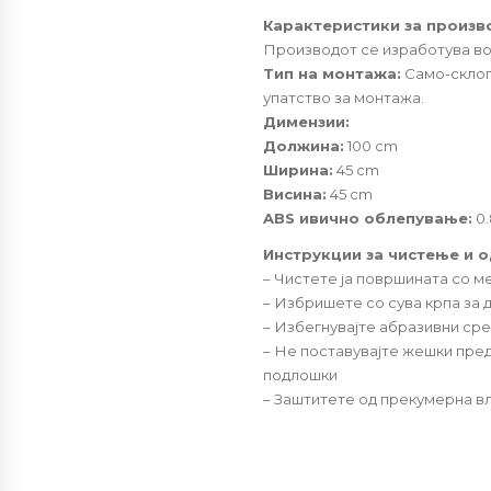
Карактеристики за произв
Производот се изработува во 
Тип на монтажа:
Само-склоп
упатство за монтажа.
Димензии:
Должина:
100 cm
Ширина:
45 cm
Висина:
45 cm
ABS ивично облепување:
0
Инструкции за чистење и 
– Чистете ја површината со м
– Избришете со сува крпа за 
– Избегнувајте абразивни сре
– Не поставувајте жешки пре
подлошки
– Заштитете од прекумерна вл