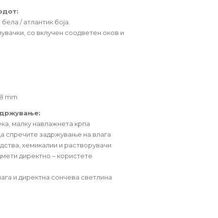
одот:
бела / атлантик боја.
увачки, со вклучен соодветен оков и
.8 mm
одржување:
ека, малку навлажнета крпа
да спречите задржување на влага
дства, хемикалии и растворувачи
дмети директно – користете
ага и директна сончева светлина