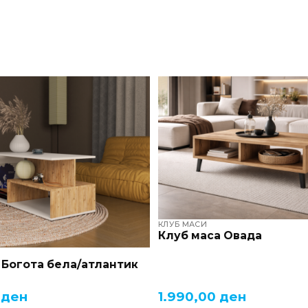
КЛУБ МАСИ
Клуб маса Овада
 Богота бела/атлантик
0
ден
1.990,00
ден