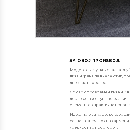
ЗА ОВОЈ ПРОИЗВОД
Модерна и функционална клуб 
дизајнирана да внесе стил, пр
дневниот простор.
Со својот современ дизајн и 
лесно се вклопува во различн
елемент со практична површи
Идеална е за кафе, декорации
создава впечаток на хармониј
уредност во просторот.