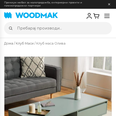
Премиум мебел за малопродажба, ентериерни проекти и
големопродажни партнери
Отв
мен
Пребарај
производи
Дома
/
Клуб Маси
/ Клуб маса Олива