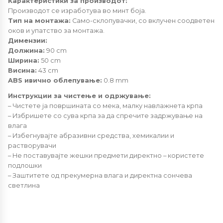
Карактеристики за производот:
Производот се изработува во минт боја.
Тип на монтажа:
Само-склопувачки, со вклучен соодветен
оков и упатство за монтажа.
Димензии:
Должина:
90 cm
Ширина:
50 cm
Висина:
43 cm
ABS ивично облепување:
0.8 mm
Инструкции за чистење и одржување:
– Чистете ја површината со мека, малку навлажнета крпа
– Избришете со сува крпа за да спречите задржување на
влага
– Избегнувајте абразивни средства, хемикалии и
растворувачи
– Не поставувајте жешки предмети директно – користете
подлошки
– Заштитете од прекумерна влага и директна сончева
светлина