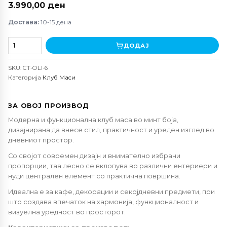
3.990,00
ден
Достава:
10-15 дена
Клуб
ДОДАЈ
маса
Олива
SKU:
CT-OLI-6
количина
Категорија
Клуб Маси
ЗА ОВОЈ ПРОИЗВОД
Модерна и функционална клуб маса во минт боја,
дизајнирана да внесе стил, практичност и уреден изглед во
дневниот простор.
Со својот современ дизајн и внимателно избрани
пропорции, таа лесно се вклопува во различни ентериери и
нуди централен елемент со практична површина.
Идеална е за кафе, декорации и секојдневни предмети, при
што создава впечаток на хармонија, функционалност и
визуелна уредност во просторот.