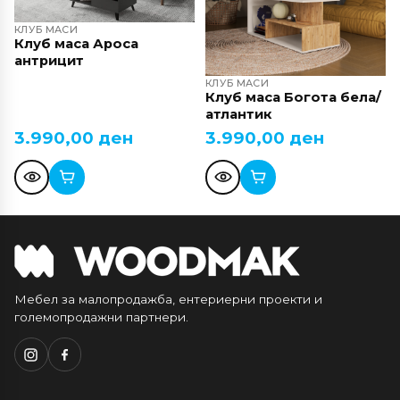
КЛУБ МАСИ
Клуб маса Ароса
антрицит
КЛУБ МАСИ
Клуб маса Богота бела/
атлантик
3.990,00
ден
3.990,00
ден
Мебел за малопродажба, ентериерни проекти и
големопродажни партнери.