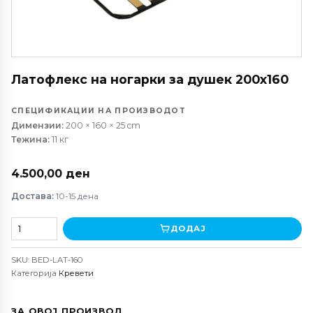
Латофлекс на ногарки за душек 200х160
СПЕЦИФИКАЦИИ НА ПРОИЗВОДОТ
Димензии:
200 × 160 × 25 cm
Тежина:
11 кг
4.500,00
ден
Достава:
10-15 дена
Латофлекс
ДОДАЈ
на
ногарки
SKU:
BED-LAT-160
за
Категорија
Кревети
душек
200х160
количина
ЗА ОВОЈ ПРОИЗВОД