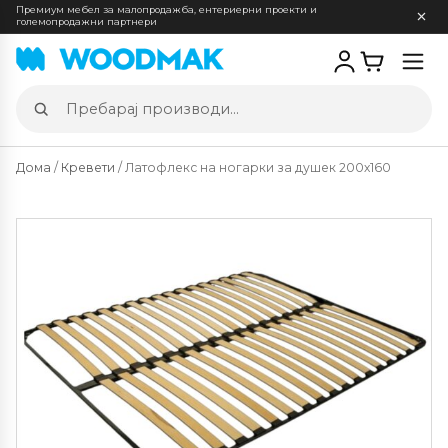
Премиум мебел за малопродажба, ентериерни проекти и
големопродажни партнери
Отв
мен
Пребарај
производи
Дома
/
Кревети
/ Латофлекс на ногарки за душек 200х160