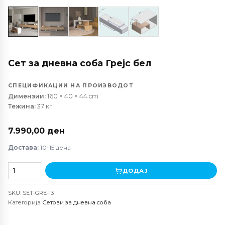
Сет за дневна соба Грејс бел
СПЕЦИФИКАЦИИ НА ПРОИЗВОДОТ
Димензии:
160 × 40 × 44 cm
Тежина:
37 кг
7.990,00
ден
Достава:
10-15 дена
Сет
ДОДАЈ
за
дневна
SKU:
SET-GRE-13
соба
Категорија
Сетови за дневна соба
Грејс
бел
количина