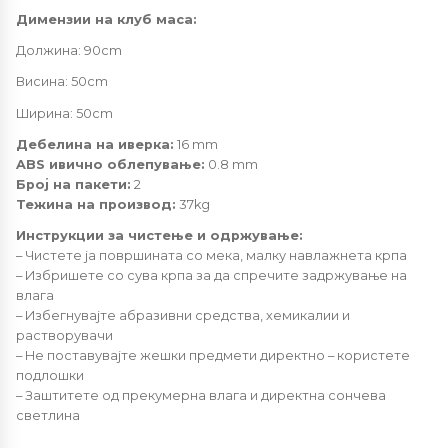
Димензии на клуб маса:
Должина: 90cm
Висина: 50cm
Ширина: 50cm
Дебелина на иверка:
16 mm
ABS ивично облепување:
0.8 mm
Број на пакети:
2
Тежина на производ:
37kg
Инструкции за чистење и одржување:
– Чистете ја површината со мека, малку навлажнета крпа
– Избришете со сува крпа за да спречите задржување на
влага
– Избегнувајте абразивни средства, хемикалии и
растворувачи
– Не поставувајте жешки предмети директно – користете
подлошки
– Заштитете од прекумерна влага и директна сончева
светлина