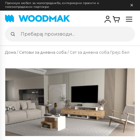
Премиум мебел за малопродажба, ентериерни проекти и
големопродажни партнери
Отв
мен
Пребарај
производи
Дома
/
Сетови за дневна соба
/ Сет за дневна соба Грејс бел