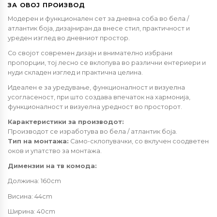
ЗА ОВОЈ ПРОИЗВОД
Модерен и функционален сет за дневна соба во бела /
атлантик боја, дизајниран да внесе стил, практичност и
уреден изглед во дневниот простор.
Со својот современ дизајн и внимателно избрани
пропорции, тој лесно се вклопува во различни ентериери и
нуди складен изглед и практична целина.
Идеален е за уредување, функционалност и визуелна
усогласеност, при што создава впечаток на хармонија,
функционалност и визуелна уредност во просторот.
Карактеристики за производот:
Производот се изработува во бела / атлантик боја.
Тип на монтажа:
Само-склопувачки, со вклучен соодветен
оков и упатство за монтажа.
Димензии на тв комода:
Должина: 160cm
Висина: 44cm
Ширина: 40cm