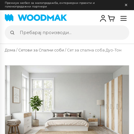
Премиум мебел за малопродажба, ентериерни проекти и
големопродажни партнери
Отв
мен
Пребарај
производи
Дома
/
Сетови за Спални соби
/ Сет за спална соба Дуо-Тон