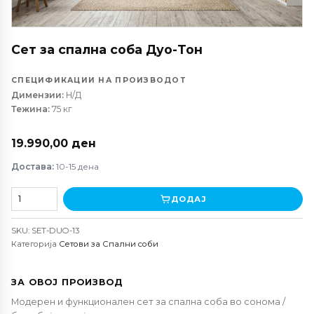
Сет за спална соба Дуо-Тон
СПЕЦИФИКАЦИИ НА ПРОИЗВОДОТ
Димензии:
Н/Д
Тежина:
75 кг
19.990,00
ден
Достава:
10-15 дена
Сет
ДОДАЈ
за
спална
SKU:
SET-DUO-13
соба
Категорија
Сетови за Спални соби
Дуо-
Тон
количина
ЗА ОВОЈ ПРОИЗВОД
Модерен и функционален сет за спална соба во сонома /