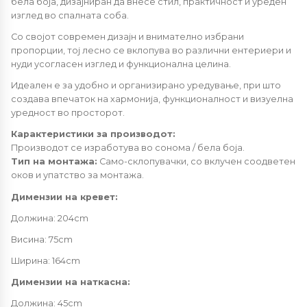
бела боја, дизајниран да внесе стил, практичност и уреден
изглед во спалната соба.
Со својот современ дизајн и внимателно избрани
пропорции, тој лесно се вклопува во различни ентериери и
нуди усогласен изглед и функционална целина.
Идеален е за удобно и организирано уредување, при што
создава впечаток на хармонија, функционалност и визуелна
уредност во просторот.
Карактеристики за производот:
Производот се изработува во сонома / бела боја.
Тип на монтажа:
Само-склопувачки, со вклучен соодветен
оков и упатство за монтажа.
Димензии на кревет:
Должина: 204cm
Висина: 75cm
Ширина: 164cm
Димензии на наткасна:
Должина: 45cm