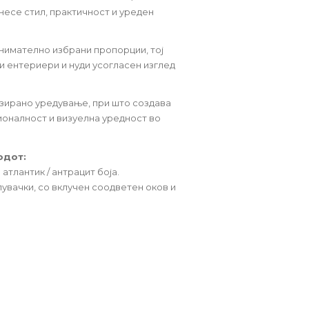
внесе стил, практичност и уреден
внимателно избрани пропорции, тој
и ентериери и нуди усогласен изглед
изирано уредување, при што создава
ионалност и визуелна уредност во
одот:
атлантик / антрацит боја.
увачки, со вклучен соодветен оков и