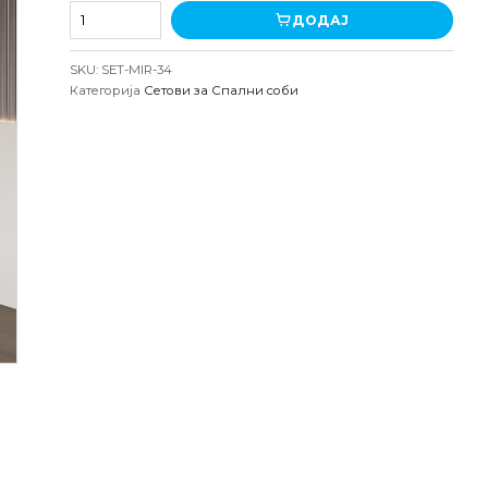
Сет
ДОДАЈ
за
спална
SKU:
SET-MIR-34
соба
Категорија
Сетови за Спални соби
Мирта
количина