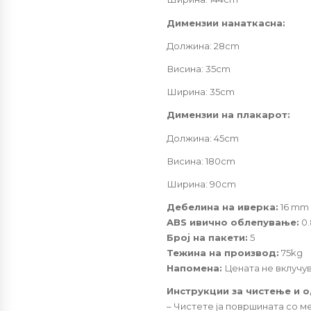
Димензии нанаткасна:
Должина: 28cm
Висина: 35cm
Ширина: 35cm
Димензии на плакарот:
Должина: 45cm
Висина: 180cm
Ширина: 90cm
Дебелина на иверка:
16 mm
ABS ивично облепување:
0
Број на пакети:
5
Тежина на производ:
75kg
Напомена:
Цената не вклучув
Инструкции за чистење и 
– Чистете ја површината со м