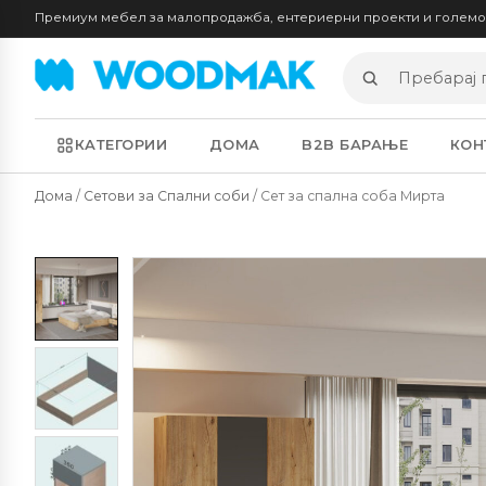
Премиум мебел за малопродажба, ентериерни проекти и голем
Пребарај
производи
КАТЕГОРИИ
ДОМА
B2B БАРАЊЕ
КОН
Дома
/
Сетови за Спални соби
/ Сет за спална соба Мирта