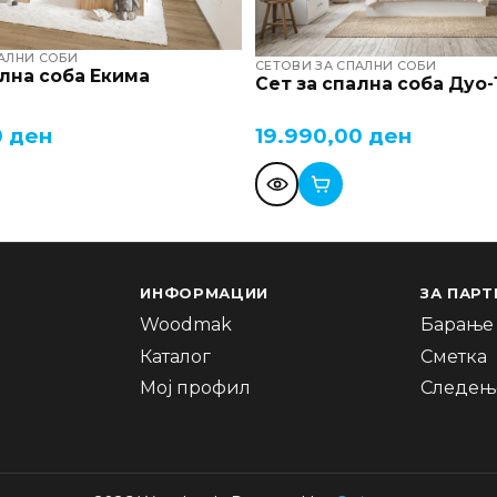
ПАЛНИ СОБИ
СЕТОВИ ЗА СПАЛНИ СОБИ
ална соба Екима
Сет за спална соба Дуо
0
ден
19.990,00
ден
ИНФОРМАЦИИ
ЗА ПАРТ
Woodmak
Барање 
Каталог
Сметка
Мој профил
Следење