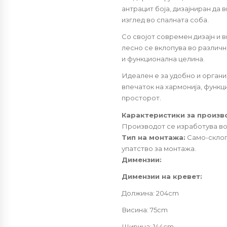
антрацит боја, дизајниран да 
изглед во спалната соба.
Со својот современ дизајн и 
лесно се вклопува во различн
и функционална целина.
Идеален е за удобно и орган
впечаток на хармонија, функц
просторот.
Карактеристики за произв
Производот се изработува во 
Тип на монтажа:
Само-склоп
упатство за монтажа.
Димензии:
Димензии на кревет:
Должина: 204cm
Висина: 75cm
Ширина: 144cm