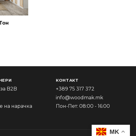
-Тон
НЕРИ
КОНТАКТ
за B2B
+389 75 317 372
info@woodmak.mk
 на нарачка
Пон-Пет: 08:00 - 16:00
MK