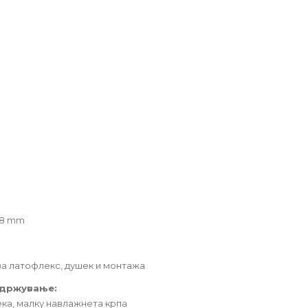
.8 mm
а латофлекс, душек и монтажа
одржување:
ека, малку навлажнета крпа