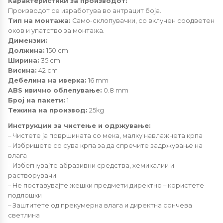
Карактеристики за производот:
Производот се изработува во антрацит боја.
Тип на монтажа:
Само-склопувачки, со вклучен соодветен
оков и упатство за монтажа.
Димензии:
Должина:
150 cm
Ширина:
35 cm
Висина:
42 cm
Дебелина на иверка:
16 mm
ABS ивично облепување:
0.8 mm
Број на пакети:
1
Тежина на производ:
25kg
Инструкции за чистење и одржување:
– Чистете ја површината со мека, малку навлажнета крпа
– Избришете со сува крпа за да спречите задржување на
влага
– Избегнувајте абразивни средства, хемикалии и
растворувачи
– Не поставувајте жешки предмети директно – користете
подлошки
– Заштитете од прекумерна влага и директна сончева
светлина