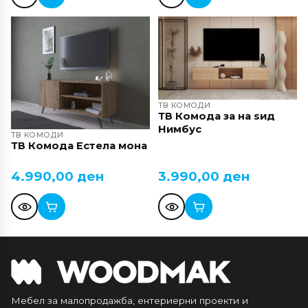
ТВ КОМОДИ
ТВ Комода за на ѕид
Нимбус
ТВ КОМОДИ
ТВ Комода Естела мона
4.990,00
ден
3.990,00
ден
Мебел за малопродажба, ентериерни проекти и