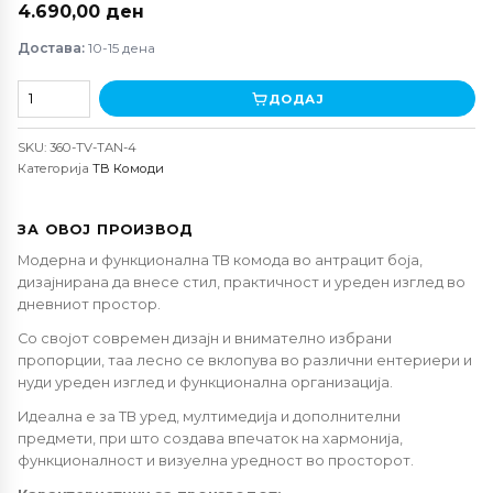
4.690,00
ден
Достава:
10-15 дена
ТВ
ДОДАЈ
Комода
Тана
SKU:
360-TV-TAN-4
количина
Категорија
ТВ Комоди
ЗА ОВОЈ ПРОИЗВОД
Модерна и функционална ТВ комода во антрацит боја,
дизајнирана да внесе стил, практичност и уреден изглед во
дневниот простор.
Со својот современ дизајн и внимателно избрани
пропорции, таа лесно се вклопува во различни ентериери и
нуди уреден изглед и функционална организација.
Идеална е за ТВ уред, мултимедија и дополнителни
предмети, при што создава впечаток на хармонија,
функционалност и визуелна уредност во просторот.