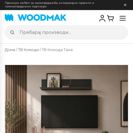
Премиум мебел за малопродажба, ентериерни проекти и
големопродажни партнери
Отв
мен
Пребарај
производи
Дома
/
ТВ Комоди
/ ТВ Комода Тана