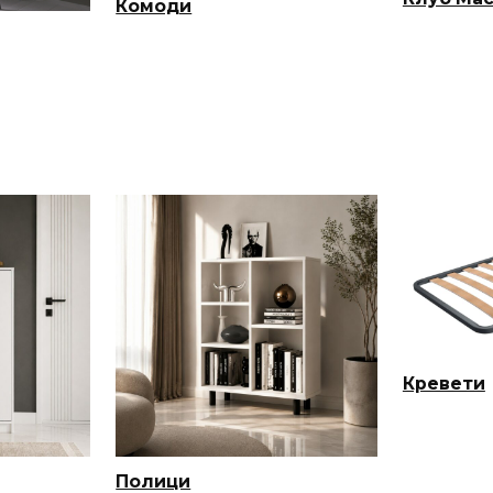
Комоди
Кревети
Полици