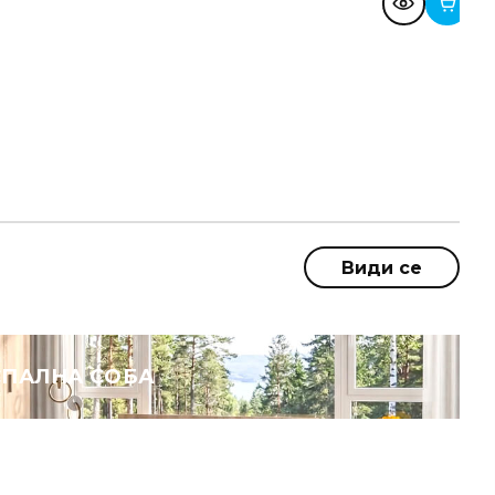
Види сe
СПАЛНА СОБА