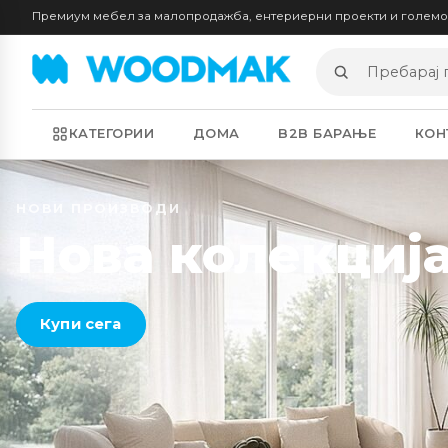
Премиум мебел за малопродажба, ентериерни проекти и голем
Пребарај
производи
КАТЕГОРИИ
ДОМА
B2B БАРАЊЕ
КОН
НОВИ ПРОИЗВОДИ
Нова колекција
Купи сега