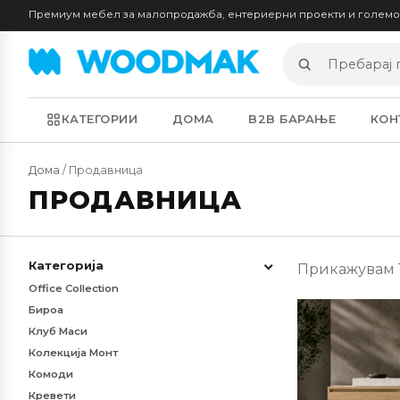
Премиум мебел за малопродажба, ентериерни проекти и голем
Пребарај
производи
КАТЕГОРИИ
ДОМА
B2B БАРАЊЕ
КОН
Дома
/ Продавница
ПРОДАВНИЦА
Категорија
Прикажувам 1–
Office Collection
Бироа
Клуб Маси
Колекција Монт
Комоди
Кревети