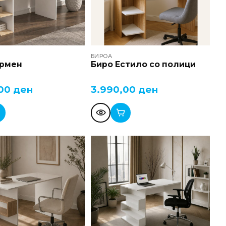
БИРОА
ормен
Биро Естило со полици
,00
ден
3.990,00
ден