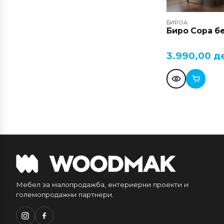
БИРОА
Биро Сора б
3.990,00
д
Мебел за малопродажба, ентериерни проекти и
големопродажни партнери.