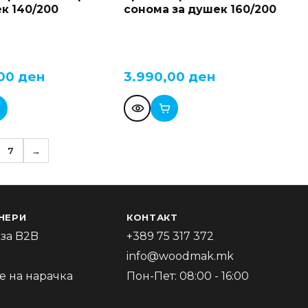
к 140/200
сонома за душек 160/200
,00
ден
3.990,00
ден
7
→
НЕРИ
КОНТАКТ
за B2B
+389 75 317 372
info@woodmak.mk
 на нарачка
Пон-Пет: 08:00 - 16:00