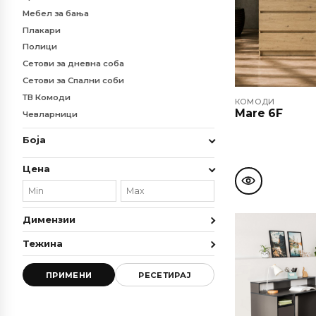
Мебел за бања
Плакари
Полици
Сетови за дневна соба
Сетови за Спални соби
ТВ Комоди
КОМОДИ
Mare 6F
Чевларници
Боја
Цена
Димензии
Тежина
ПРИМЕНИ
РЕСЕТИРАЈ