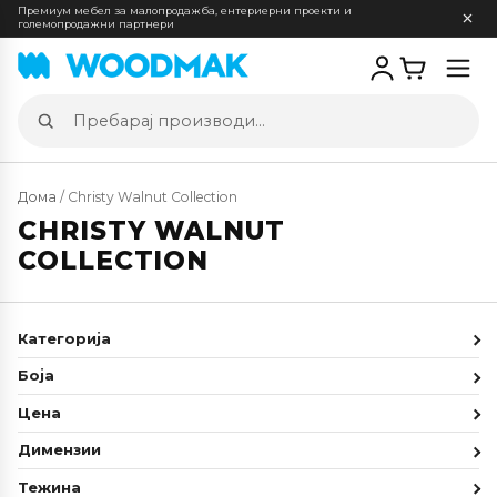
Премиум мебел за малопродажба, ентериерни проекти и
големопродажни партнери
Отв
мен
Пребарај
производи
Дома
/ Christy Walnut Collection
CHRISTY WALNUT
COLLECTION
Категорија
Боја
Цена
Димензии
Тежина