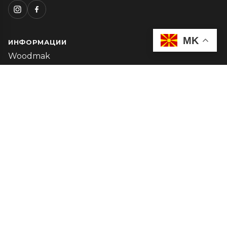
MK
ИНФОРМАЦИИ
Woodmak
Каталог
Мој профил
ЗА ПАРТНЕРИ
Барање за B2B
Сметка
Следење на нарачка
КОНТАКТ
+389 75 317 372
info@woodmak.mk
Пон-Пет: 08:00 - 16:00